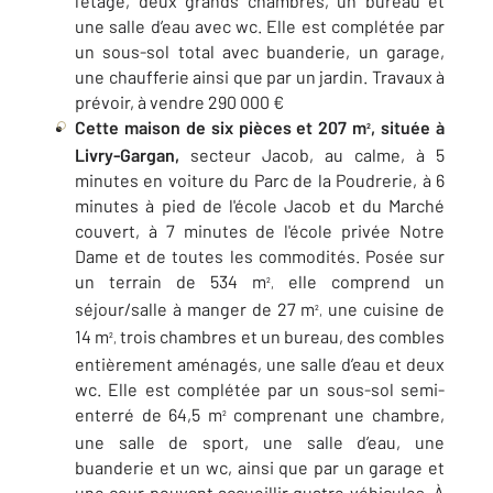
l’étage, deux grands chambres, un bureau et
une salle d’eau avec wc. Elle est complétée par
un sous-sol total avec buanderie, un garage,
une chaufferie ainsi que par un jardin. Travaux à
prévoir, à vendre 290 000 €
Cette maison de six pièces et 207 m
, située à
²
Livry-Gargan,
secteur Jacob, au calme, à 5
minutes en voiture du Parc de la Poudrerie, à 6
minutes à pied de l'école Jacob et du Marché
couvert, à 7 minutes de l'école privée Notre
Dame et de toutes les commodités. Posée sur
un terrain de 534 m
elle comprend un
²,
séjour/salle à manger de 27 m
une cuisine de
²,
14 m
trois chambres et un bureau, des combles
²,
entièrement aménagés, une salle d’eau et deux
wc. Elle est complétée par un sous-sol semi-
enterré de 64,5 m
comprenant une chambre,
²
une salle de sport, une salle d’eau, une
buanderie et un wc, ainsi que par un garage et
une cour pouvant accueillir quatre véhicules. À