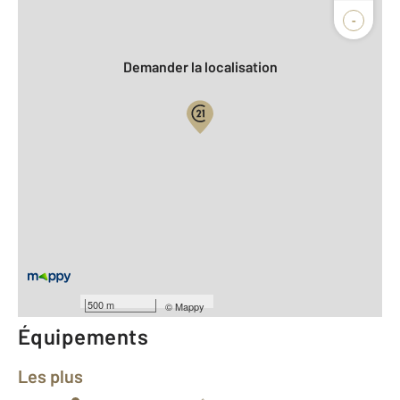
Agence
Biens vendus
-
Demander la localisation
Vue globale
2
Surface totale : 63,5 m
2
Surface habitable : 61,0 m
Type d'appartement : F3
er
Étage : 1
Nombre de pièces : 3
[Voir le détail]
Année construction : 2015
500 m
©
Mappy
Équipements
Les plus