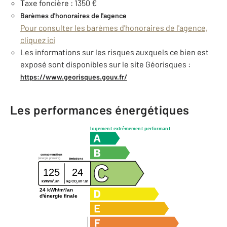
Taxe foncière : 1350 €
Barèmes d'honoraires de l'agence
Pour consulter les barèmes d'honoraires de l'agence,
cliquez ici
Les informations sur les risques auxquels ce bien est
exposé sont disponibles sur le site Géorisques :
https://www.georisques.gouv.fr/
Les performances énergétiques
logement extrêmement performant
consommation
(énergie primaire)
émissions
125
24
2
2
kg CO
/m
.an
kWh/m
.an
2
24 kWh/m²/an
d'énergie finale