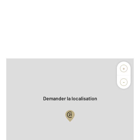
Afficher sur la carte :
+
Agence
Biens vendus
-
Demander la localisation
Vue globale
2
Surface totale : 53 m