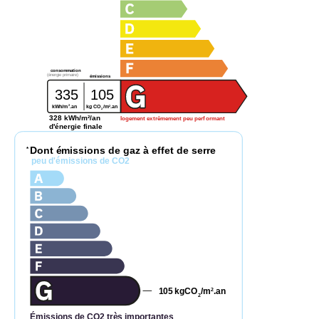
consommation
(énergie primaire)
émissions
335
105
2
2
kg CO
/m
.an
kWh/m
.an
2
328 kWh/m²/an
logement extrêmement peu performant
d'énergie finale
Dont émissions de gaz à effet de serre
*
peu d'émissions de CO2
105
kgCO
/m
.an
2
2
Émissions de CO2 très importantes