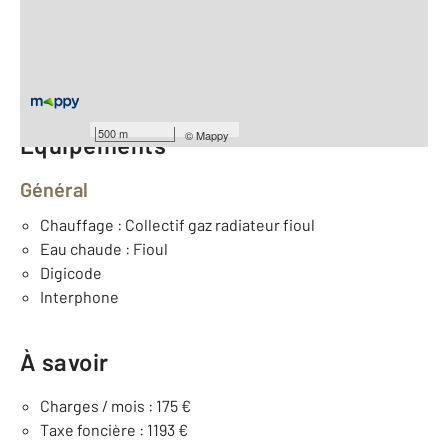
2
Surface habitable : 52 m
Type d'appartement : F3
ème
Étage : 3
Nombre de pièces : 3
[Voir le détail]
500 m
©
Mappy
Équipements
Général
Chauffage : Collectif gaz radiateur fioul
Eau chaude : Fioul
Digicode
Interphone
À savoir
Charges / mois : 175 €
Taxe foncière : 1193 €